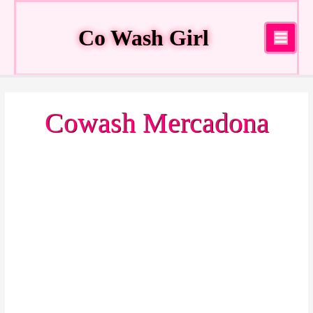
Ir
al
Co Wash Girl
contenido
Main
Menu
Cowash Mercadona