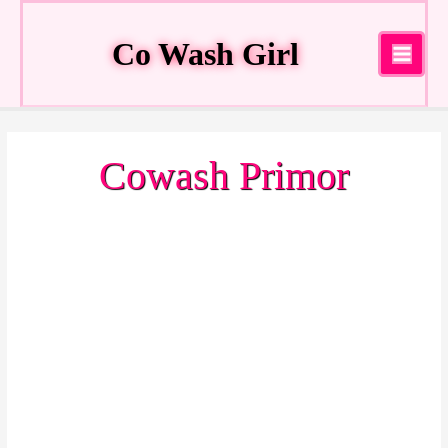
Ir
al
Co Wash Girl
contenido
Main
Menu
Cowash Primor