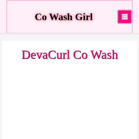
Ir
al
Co Wash Girl
contenido
Main
Menu
DevaCurl Co Wash