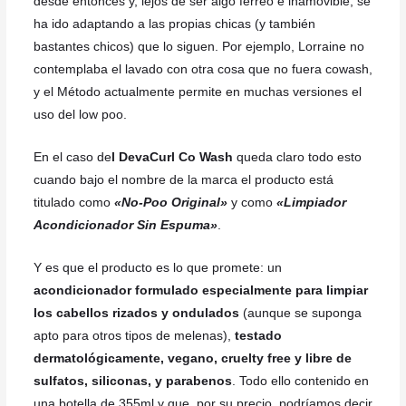
desde entonces y, lejos de ser algo férreo e inamovible, se
ha ido adaptando a las propias chicas (y también
bastantes chicos) que lo siguen. Por ejemplo, Lorraine no
contemplaba el lavado con otra cosa que no fuera cowash,
y el Método actualmente permite en muchas versiones el
uso del low poo.
En el caso de
l DevaCurl Co Wash
queda claro todo esto
cuando bajo el nombre de la marca el producto está
titulado como
«No-Poo Original»
y como
«Limpiador
Acondicionador Sin Espuma»
.
Y es que el producto es lo que promete: un
acondicionador formulado especialmente para limpiar
los cabellos rizados y ondulados
(aunque se suponga
apto para otros tipos de melenas),
testado
dermatológicamente, vegano, cruelty free y libre de
sulfatos, siliconas, y parabenos
. Todo ello contenido en
una botella de 355ml y que, por su precio, podríamos decir