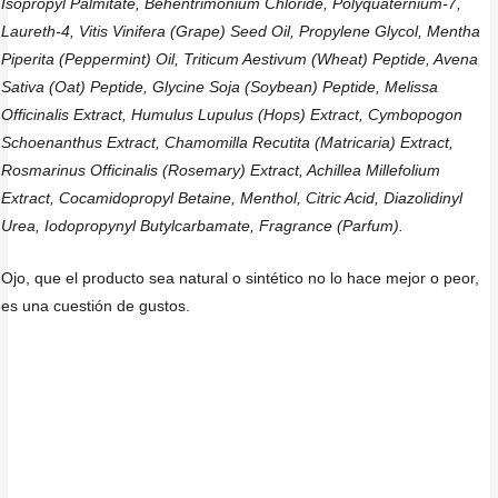
Isopropyl Palmitate, Behentrimonium Chloride, Polyquaternium-7,
Laureth-4, Vitis Vinifera (Grape) Seed Oil, Propylene Glycol, Mentha
Piperita (Peppermint) Oil, Triticum Aestivum (Wheat) Peptide, Avena
Sativa (Oat) Peptide, Glycine Soja (Soybean) Peptide, Melissa
Officinalis Extract, Humulus Lupulus (Hops) Extract, Cymbopogon
Schoenanthus Extract, Chamomilla Recutita (Matricaria) Extract,
Rosmarinus Officinalis (Rosemary) Extract, Achillea Millefolium
Extract, Cocamidopropyl Betaine, Menthol, Citric Acid, Diazolidinyl
Urea, Iodopropynyl Butylcarbamate, Fragrance (Parfum).
Ojo, que el producto sea natural o sintético no lo hace mejor o peor,
es una cuestión de gustos.