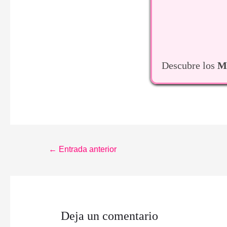
Descubre los
Me
Navegación
←
Entrada anterior
de
entradas
Deja un comentario